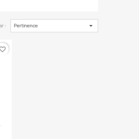

ar :
Pertinence
vorite_border
.