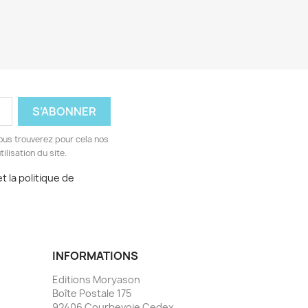
ous trouverez pour cela nos
ilisation du site.
t la politique de
INFORMATIONS
Editions Moryason
Boîte Postale 175
92406 Courbevoie Cedex