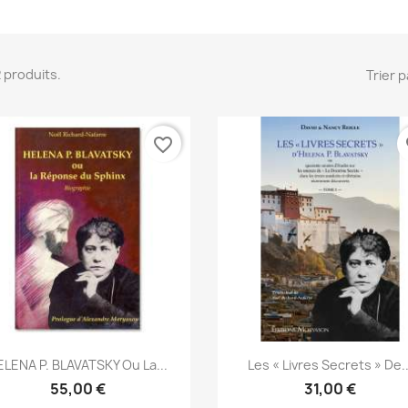
 2 produits.
Trier p
favorite_border
fa
Aperçu rapide
Aperçu rapide


ELENA P. BLAVATSKY Ou La...
Les « Livres Secrets » De..
55,00 €
31,00 €