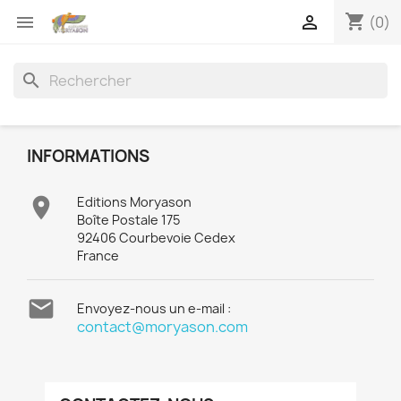
shopping_cart


(0)
search
INFORMATIONS

Editions Moryason
Boîte Postale 175
92406 Courbevoie Cedex
France

Envoyez-nous un e-mail :
contact@moryason.com