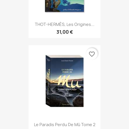
THOT-HERMÈS, Les Origines...
31,00 €
favorite_border
Le Paradis Perdu De Mû Tome 2