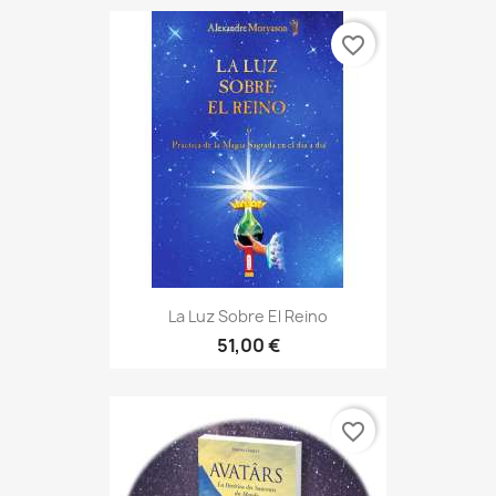
favorite_border
La Luz Sobre El Reino
51,00 €
favorite_border