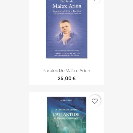
Paroles De Maître Arion
25,00 €
favorite_border