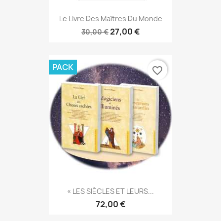
Le Livre Des Maîtres Du Monde
27,00 €
30,00 €
PACK
favorite_border
« LES SIÈCLES ET LEURS...
72,00 €