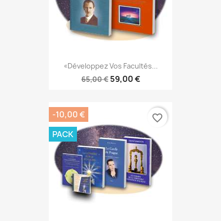
«Développez Vos Facultés...
59,00 €
65,00 €
-10,00 €
favorite_border
PACK