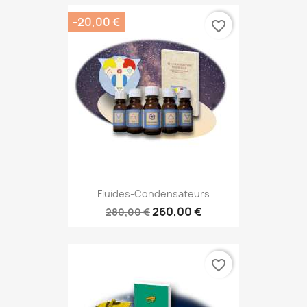
-20,00 €
favorite_border
Fluides-Condensateurs
260,00 €
280,00 €
favorite_border