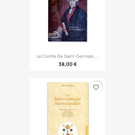
Le Comte De Saint-Germain,...
38,00 €
favorite_border