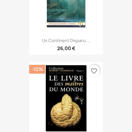
Un Continent Disparu....
26,00 €
-10%
favorite_border