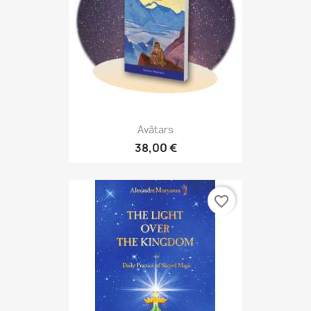
Avâtars
38,00 €
favorite_border