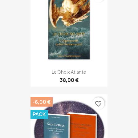
Le Choix Atlante
38,00 €
-6,00 €
favorite_border
PACK