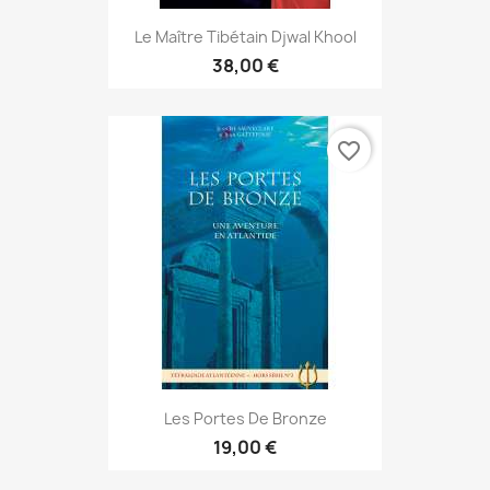
Le Maître Tibétain Djwal Khool
38,00 €
favorite_border
Les Portes De Bronze
19,00 €