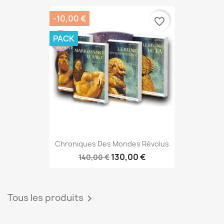
-10,00 €
favorite_border
PACK
Chroniques Des Mondes Révolus
130,00 €
140,00 €
Tous les produits
