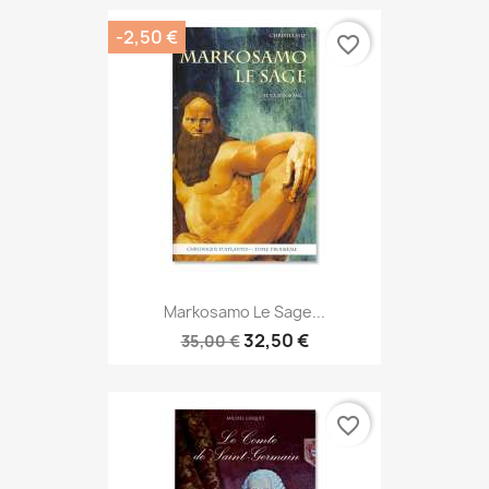
-2,50 €
favorite_border
Markosamo Le Sage...
32,50 €
35,00 €
favorite_border