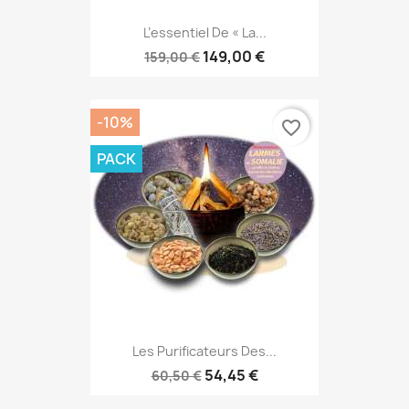
L’essentiel De « La...
149,00 €
159,00 €
-10%
favorite_border
PACK
Les Purificateurs Des...
54,45 €
60,50 €