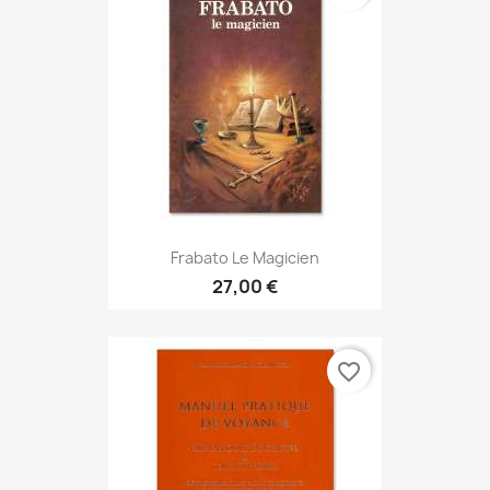
Frabato Le Magicien
27,00 €
favorite_border