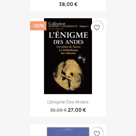
38,00 €
-10%
favorite_border
L’énigme Des Andes
27,00 €
30,00 €
favorite_border