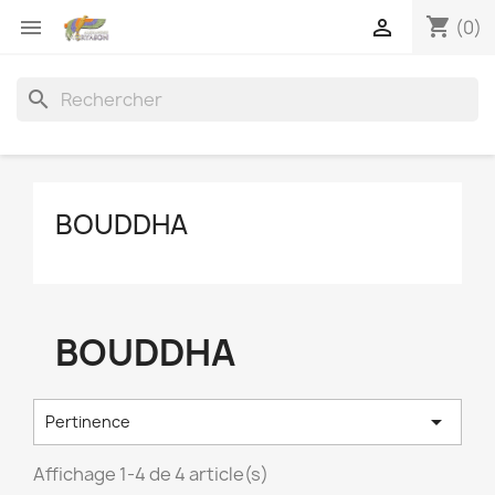
shopping_cart


(0)
search
BOUDDHA
BOUDDHA

Pertinence
Affichage 1-4 de 4 article(s)