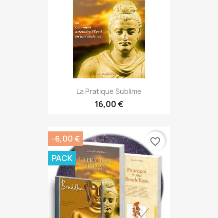
La Pratique Sublime
16,00 €
-6,00 €
favorite_border
PACK