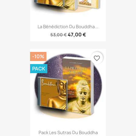
La Bénédiction Du Bouddha...
47,00 €
53,00 €
-10%
favorite_border
PACK
Pack Les Sutras Du Bouddha