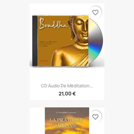
favorite_border
CD Audio De Méditation...
21,00 €
favorite_border