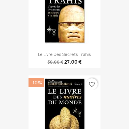
Le Livre Des Secrets Trahis
27,00 €
30,00 €
-10%
favorite_border