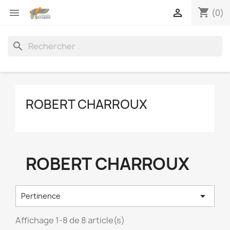
shopping_cart


(0)
search
ROBERT CHARROUX
ROBERT CHARROUX

Pertinence
Affichage 1-8 de 8 article(s)