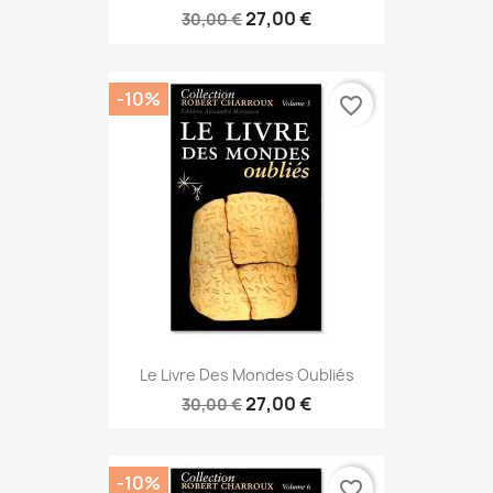
27,00 €
30,00 €
-10%
favorite_border
Le Livre Des Mondes Oubliés
27,00 €
30,00 €
-10%
favorite_border