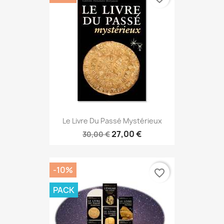
Le Livre Du Passé Mystérieux
27,00 €
30,00 €
-10%
favorite_border
PACK