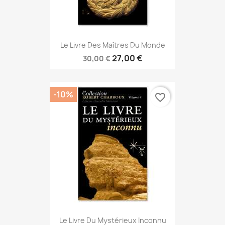
Le Livre Des Maîtres Du Monde
27,00 €
30,00 €
-10%
favorite_border
Le Livre Du Mystérieux Inconnu