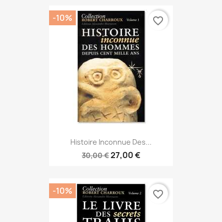
-10%
favorite_border
Histoire Inconnue Des...
27,00 €
30,00 €
-10%
favorite_border