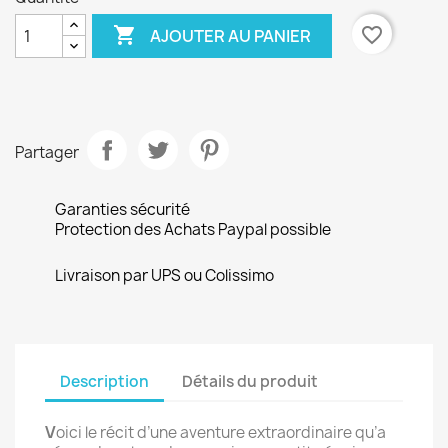

favorite_border
AJOUTER AU PANIER
Partager
Garanties sécurité
Protection des Achats Paypal possible
Livraison par UPS ou Colissimo
Description
Détails du produit
V
oici le récit d’une aventure extraordinaire qu’a