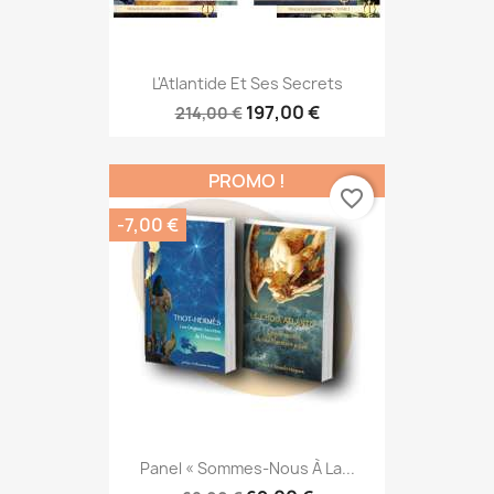
L'Atlantide Et Ses Secrets
197,00 €
214,00 €
PROMO !
favorite_border
-7,00 €
Panel « Sommes-Nous À La...