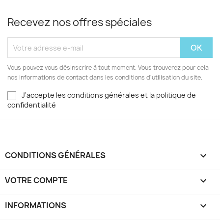
Recevez nos offres spéciales
Vous pouvez vous désinscrire à tout moment. Vous trouverez pour cela
nos informations de contact dans les conditions d'utilisation du site.
J'accepte les conditions générales et la politique de
confidentialité
CONDITIONS GÉNÉRALES

VOTRE COMPTE

INFORMATIONS
keyboard_arrow_down