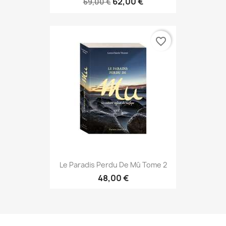
62,00 €
69,00 €
favorite_border
Le Paradis Perdu De Mû Tome 2
48,00 €