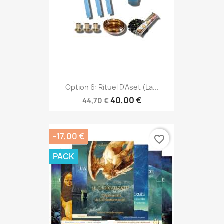
Option 6: Rituel D'Aset (La...
40,00 €
44,70 €
-17,00 €
favorite_border
PACK