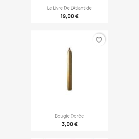
Le Livre De L’Atlantide
19,00 €
favorite_border
Bougie Dorée
3,00 €