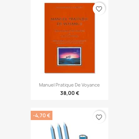
favorite_border
Manuel Pratique De Voyance
38,00 €
-4,70 €
favorite_border