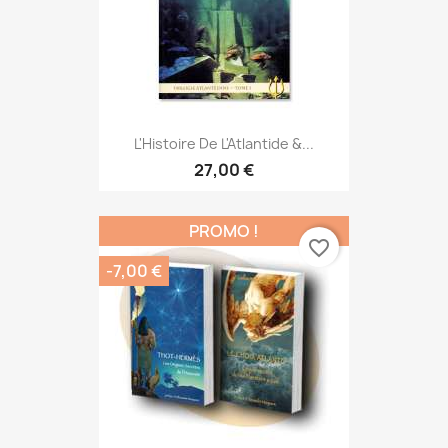
L'Histoire De L'Atlantide &...
27,00 €
PROMO !
favorite_border
-7,00 €