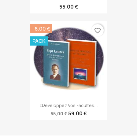
55,00 €
-6,00 €
favorite_border
PACK
«Développez Vos Facultés...
59,00 €
65,00 €