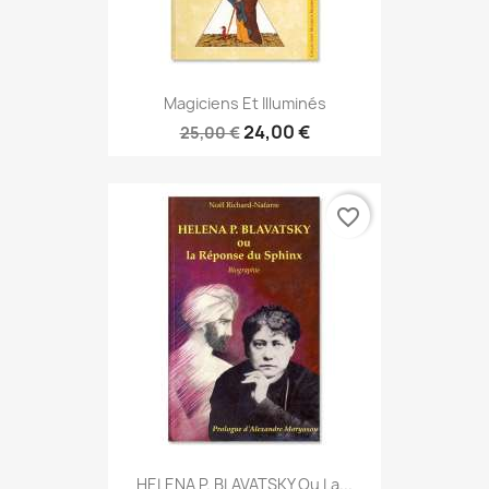
Magiciens Et Illuminés
24,00 €
25,00 €
favorite_border
HELENA P. BLAVATSKY Ou La...