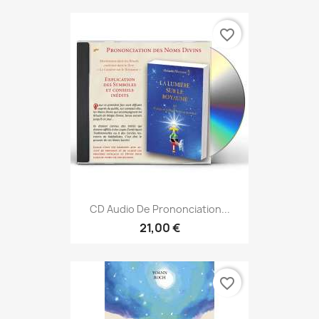
favorite_border
CD Audio De Prononciation...
21,00 €
favorite_border