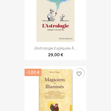
L'Astrologie Expliquée À...
29,00 €
-1,00 €
favorite_border