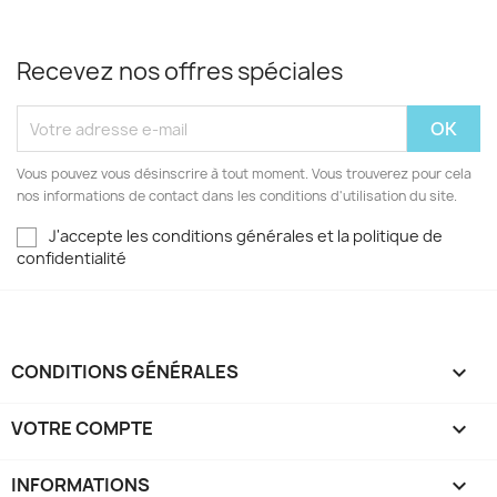
Recevez nos offres spéciales
Vous pouvez vous désinscrire à tout moment. Vous trouverez pour cela
nos informations de contact dans les conditions d'utilisation du site.
J'accepte les conditions générales et la politique de
confidentialité
CONDITIONS GÉNÉRALES

VOTRE COMPTE

INFORMATIONS
keyboard_arrow_down