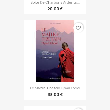
Boite De Charbons Ardents...
20,00 €
favorite_border
Le Maître Tibétain Djwal Khool
38,00 €