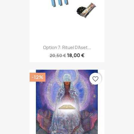
Option 7: Rituel D'Aset...
18,00 €
20,50 €
-12%
favorite_border