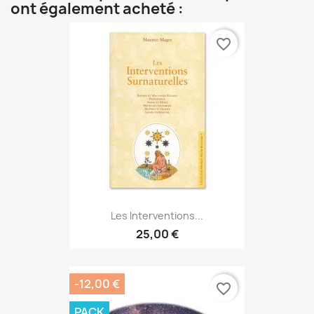
ont également acheté :
favorite_border
Les Interventions...
25,00 €
-12,00 €
favorite_border
PACK