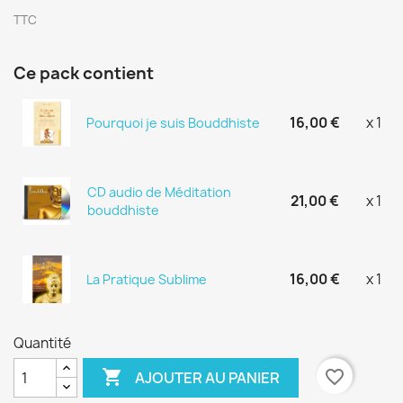
TTC
Ce pack contient
16,00 €
x 1
Pourquoi je suis Bouddhiste
CD audio de Méditation
21,00 €
x 1
bouddhiste
16,00 €
x 1
La Pratique Sublime
Quantité

favorite_border
AJOUTER AU PANIER