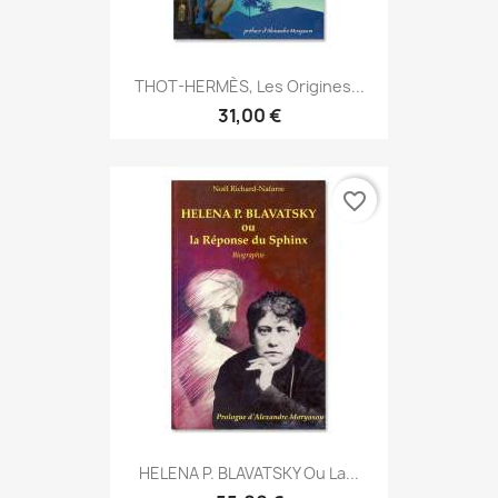
THOT-HERMÈS, Les Origines...
31,00 €
favorite_border
HELENA P. BLAVATSKY Ou La...