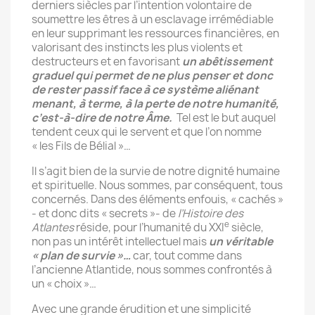
derniers siècles par l’intention volontaire de
soumettre les êtres à un esclavage irrémédiable
en leur supprimant les ressources financières, en
valorisant des instincts les plus violents et
destructeurs et en favorisant
un abêtissement
graduel qui permet de ne plus penser et donc
de rester passif face à ce système aliénant
menant, à terme, à la perte de notre humanité,
c’est-à-dire de notre Âme.
Tel est le but auquel
tendent ceux qui le servent et que l’on nomme
« les Fils de Bélial »…
Il s’agit bien de la survie de notre dignité humaine
et spirituelle. Nous sommes, par conséquent, tous
concernés. Dans des éléments enfouis, « cachés »
- et donc dits « secrets »- de
l’Histoire des
e
Atlantes
réside, pour l’humanité du XXI
siècle,
non pas un intérêt intellectuel mais
un véritable
« plan de survie »…
car, tout comme dans
l’ancienne Atlantide, nous sommes confrontés à
un « choix »…
Avec une grande érudition et une simplicité