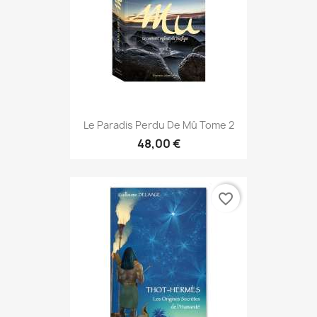
Le Paradis Perdu De Mû Tome 2
48,00 €
favorite_border