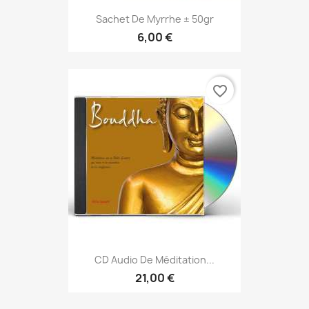
Sachet De Myrrhe ± 50gr
6,00 €
favorite_border
CD Audio De Méditation...
21,00 €