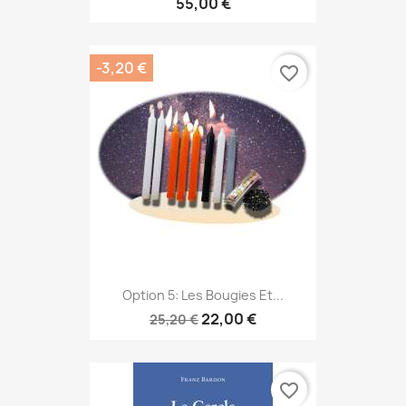
55,00 €
-3,20 €
favorite_border
Option 5: Les Bougies Et...
22,00 €
25,20 €
favorite_border