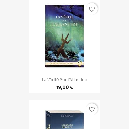
favorite_border
La Vérité Sur L’Atlantide
19,00 €
favorite_border