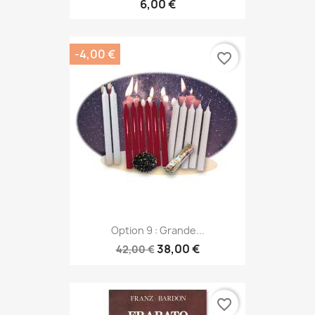
6,00 €
-4,00 €
favorite_border
Option 9 : Grande...
38,00 €
42,00 €
favorite_border