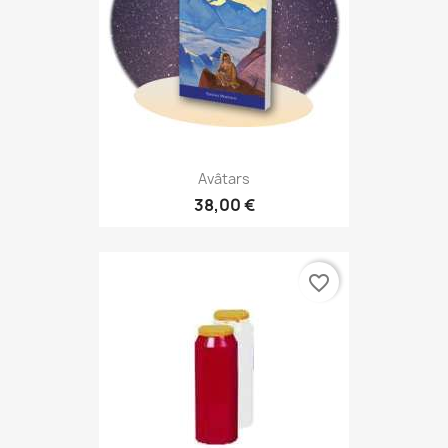
Avâtars
38,00 €
favorite_border