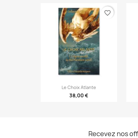
favorite_border
Aperçu rapide

Le Choix Atlante
38,00 €
Recevez nos off