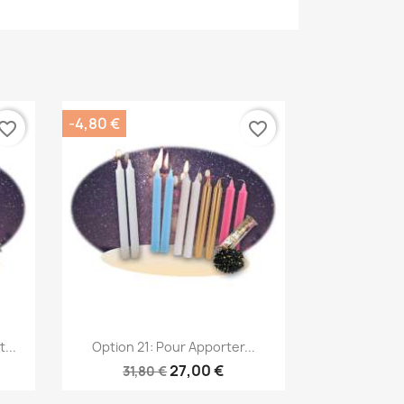
-4,80 €
vorite_border
favorite_border
Aperçu rapide

...
Option 21: Pour Apporter...
27,00 €
31,80 €