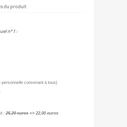
ls du produit
uel n° 1 :
ie personnelle convenant à tous)
l
it :
25
,20
euros
=> 22,00 euros