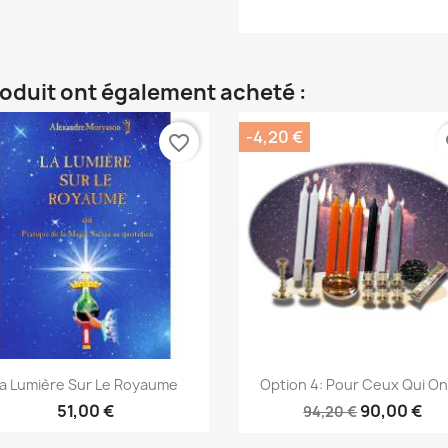
roduit ont également acheté :
-4,20 €
favorite_border
fa
Aperçu rapide
Aperçu rapide


a Lumière Sur Le Royaume
Option 4: Pour Ceux Qui Ont
51,00 €
90,00 €
94,20 €