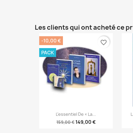
Les clients qui ont acheté ce p
-10,00 €
favorite_border
PACK
Aperçu rapide

L’essentiel De « La...
L
149,00 €
159,00 €