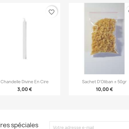
favorite_border
fa
Aperçu rapide
Aperçu rapide


Chandelle Divine En Cire
Sachet D'Oliban ± 50gr
3,00 €
10,00 €
res spéciales