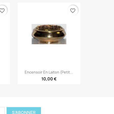
vorite_border
favorite_border
Aperçu rapide

Encensoir En Laiton (Petit...
10,00 €