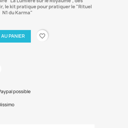
livre "La Lumière sur le Royaume", des
ir
, le kit pratique pour pratiquer le "Rituel
N1 du Karma"
favorite_border
 AU PANIER
Paypal possible
lissimo