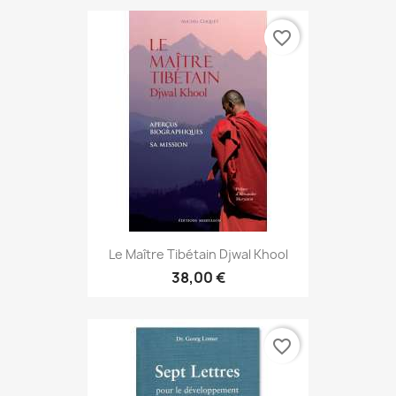
favorite_border
Le Maître Tibétain Djwal Khool
38,00 €
favorite_border