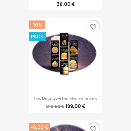
38,00 €
-10%
favorite_border
PACK
Les Découvertes Mystérieuses
189,00 €
210,00 €
-8,00 €
favorite_border