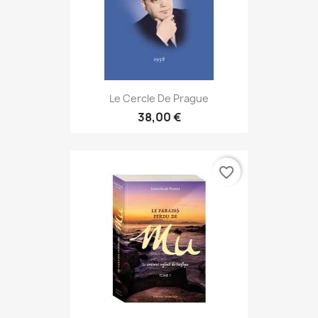
Le Cercle De Prague
38,00 €
favorite_border