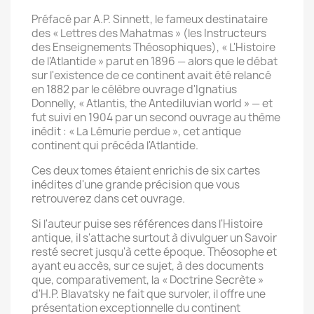
Préfacé par A.P. Sinnett, le fameux destinataire
des « Lettres des Mahatmas » (les Instructeurs
des Enseignements Théosophiques), « L'Histoire
de l'Atlantide » parut en 1896 — alors que le débat
sur l'existence de ce continent avait été relancé
en 1882 par le célèbre ouvrage d'Ignatius
Donnelly, « Atlantis, the Antediluvian world » — et
fut suivi en 1904 par un second ouvrage au thème
inédit : « La Lémurie perdue », cet antique
continent qui précéda l'Atlantide.
Ces deux tomes étaient enrichis de six cartes
inédites d'une grande précision que vous
retrouverez dans cet ouvrage.
Si l'auteur puise ses références dans l'Histoire
antique, il s'attache surtout à divulguer un Savoir
resté secret jusqu'à cette époque. Théosophe et
ayant eu accès, sur ce sujet, à des documents
que, comparativement, la « Doctrine Secrète »
d'H.P. Blavatsky ne fait que survoler, il offre une
présentation exceptionnelle du continent