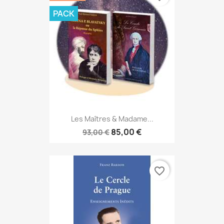
PACK
Les Maîtres & Madame...
85,00 €
93,00 €
favorite_border