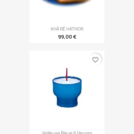
KHÂ RÉ HATHOR
99,00 €
favorite_border
Veilleuse Bleue 6 Heures