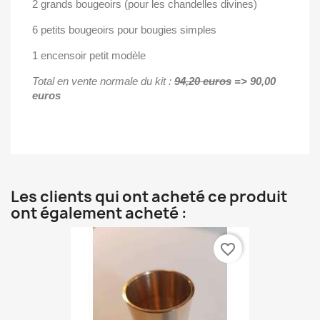
2 grands bougeoirs (pour les chandelles divines)
6 petits bougeoirs pour bougies simples
1 encensoir petit modèle
Total en vente normale du kit :
94,20 euros
=>
90,00
euros
Les clients qui ont acheté ce produit
ont également acheté :
favorite_border