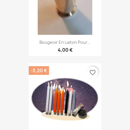
Bougeoir En Laiton Pour...
4,00 €
-3,20 €
favorite_border