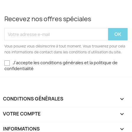
Recevez nos offres spéciales
Vous pouvez vous désinscrire à tout moment. Vous trouverez pour cela
nos informations de contact dans les conditions d'utilisation du site.
J'accepte les conditions générales et la politique de
confidentialité
CONDITIONS GÉNÉRALES

VOTRE COMPTE

INFORMATIONS
keyboard_arrow_down