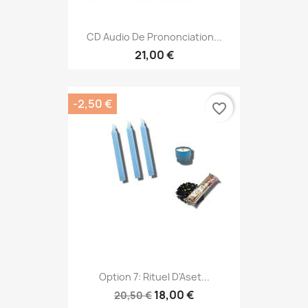
CD Audio De Prononciation...
21,00 €
-2,50 €
favorite_border
Option 7: Rituel D'Aset...
18,00 €
20,50 €