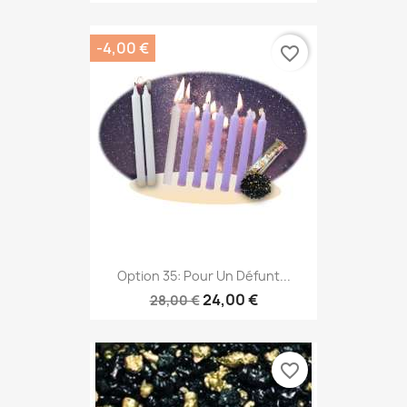
-4,00 €
favorite_border
Option 35: Pour Un Défunt...
24,00 €
28,00 €
favorite_border