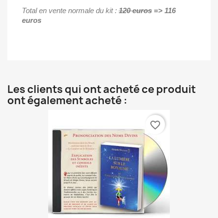
Total en vente normale du kit :
120
euros
=> 116
euros
Les clients qui ont acheté ce produit
ont également acheté :
favorite_border