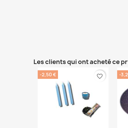
Les clients qui ont acheté ce p
-2,50 €
-3,
favorite_border