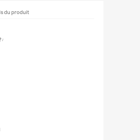
ls du produit
 :
l