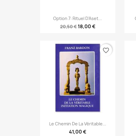
Aperçu rapide

Option 7: Rituel D'Aset...
18,00 €
20,50 €
favorite_border
Aperçu rapide

Le Chemin De La Véritable...
41,00 €