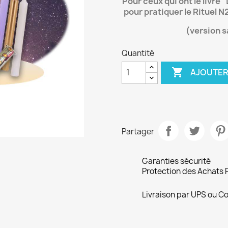
Pour ceux qui ont le livre
pour pratiquer le Rituel N
(version 
Quantité

AJOUTER
Partager
Garanties sécurité
Protection des Achats 
Livraison par UPS ou Co