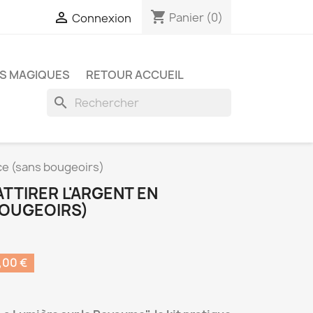
shopping_cart

Panier
(0)
Connexion
S MAGIQUES
RETOUR ACCUEIL
search
nce (sans bougeoirs)
ATTIRER L'ARGENT EN
BOUGEOIRS)
,00 €