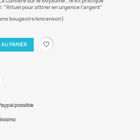
 "La Lumière sur le Royaume",
le kit pratique
2: "Rituel pour attirer en urgence l'argent"
sans bougeoirs/encensoir)
favorite_border
 AU PANIER
Paypal possible
lissimo