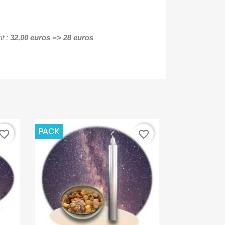
it :
32,00
euros
=> 28 euros
PACK
vorite_border
favorite_border