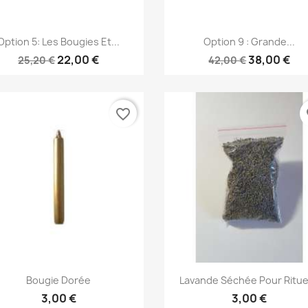
Aperçu rapide
Aperçu rapide


Option 5: Les Bougies Et...
Option 9 : Grande...
22,00 €
38,00 €
25,20 €
42,00 €
favorite_border
fa
Aperçu rapide
Aperçu rapide


Bougie Dorée
Lavande Séchée Pour Rituel
3,00 €
3,00 €