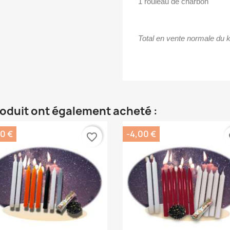
1 rouleau de charbon
Total en vente normale du k
roduit ont également acheté :
20 €
-4,00 €
favorite_border
fa