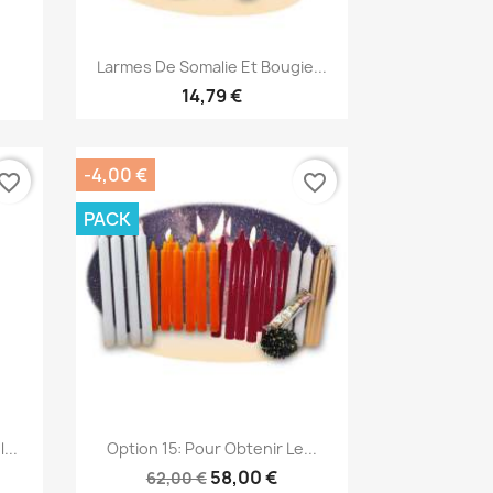
Aperçu rapide

Larmes De Somalie Et Bougie...
14,79 €
-4,00 €
vorite_border
favorite_border
PACK
Aperçu rapide

...
Option 15: Pour Obtenir Le...
58,00 €
62,00 €