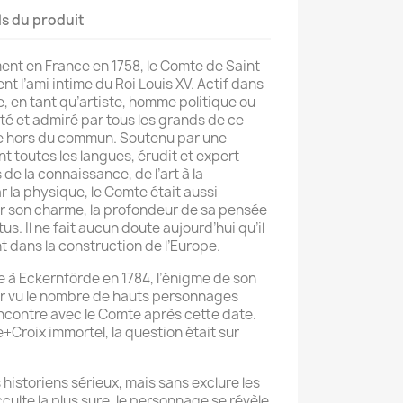
ls du produit
 en France en 1758, le Comte de Saint-
 l’ami intime du Roi Louis XV. Actif dans
, en tant qu’artiste, homme politique ou
ecté et admiré par tous les grands de ce
hors du commun. Soutenu par une
nt toutes les langues, érudit et expert
de la connaissance, de l’art à la
 la physique, le Comte était aussi
 son charme, la profondeur de sa pensée
us. Il ne fait aucun doute aujourd’hui qu’il
t dans la construction de l’Europe.
 à Eckernförde en 1784, l’énigme de son
dir vu le nombre de hauts personnages
ncontre avec le Comte après cette date.
+Croix immortel, la question était sur
storiens sérieux, mais sans exclure les
cculte la plus sure, le personnage se révèle