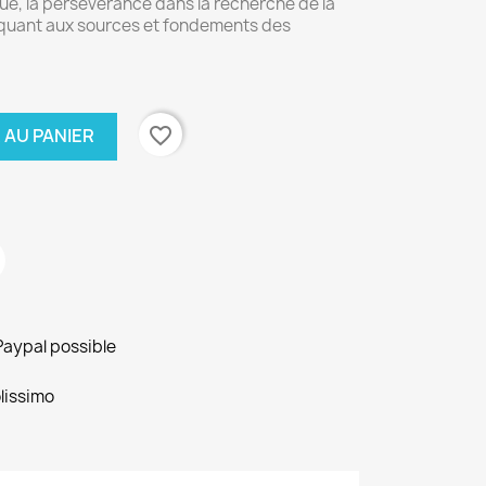
ique, la persévérance dans la recherche de la
 quant aux sources et fondements des
favorite_border
 AU PANIER
Paypal possible
lissimo