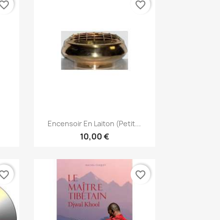
vorite_border
favorite_border
Aperçu rapide

Encensoir En Laiton (Petit...
10,00 €
vorite_border
favorite_border