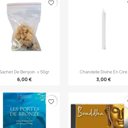
favorite_border
fa
Aperçu rapide
Aperçu rapide


Sachet De Benjoin ± 50gr
Chandelle Divine En Cire
6,00 €
3,00 €
favorite_border
fa