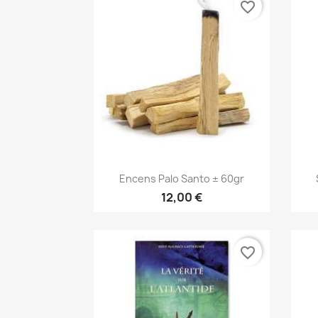
favorite_border
Aperçu rapide

Encens Palo Santo ± 60gr
12,00 €
favorite_border