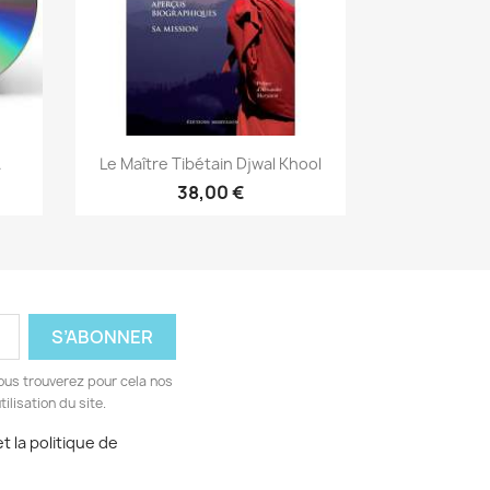
Aperçu rapide

.
Le Maître Tibétain Djwal Khool
38,00 €
ous trouverez pour cela nos
ilisation du site.
t la politique de