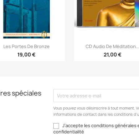
Aperçu rapide
Aperçu rapide


Les Portes De Bronze
CD Audio De Méditation..
19,00 €
21,00 €
res spéciales
Vous pouvez vous désinscrire à tout moment. V
informations de contact dans les conditions d'ut
J'accepte les conditions générales e
confidentialité