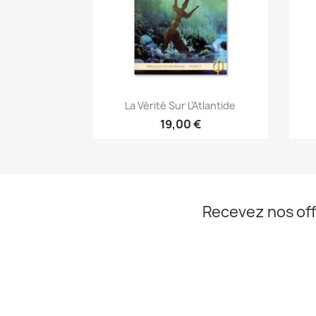
Aperçu rapide

La Vérité Sur L’Atlantide
19,00 €
Recevez nos off