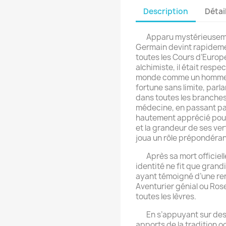
Description
Détai
Apparu mystérieusement
Germain devint rapidement
toutes les Cours d’Europe
alchimiste, il était resp
monde comme un homme 
fortune sans limite, parla
dans toutes les branches 
médecine, en passant par
hautement apprécié pour
et la grandeur de ses vert
joua un rôle prépondéran
Après sa mort officielle
identité ne fit que gran
ayant témoigné d’une re
Aventurier génial ou Rose
toutes les lèvres.
En s’appuyant sur des hi
apports de la tradition o