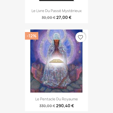
Le Livre Du Passé Mystérieux
27,00 €
30,00 €
-12%
favorite_border
Le Pentacle Du Royaume
290,40 €
330,00 €