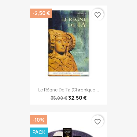
-2,50 €
favorite_border
Le Règne De Ta (Chronique...
32,50 €
35,00 €
-10%
favorite_border
PACK