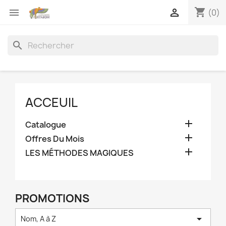
shopping_cart


(0)
search
ACCEUIL

Catalogue

Offres Du Mois

LES MÉTHODES MAGIQUES
PROMOTIONS

Nom, A à Z