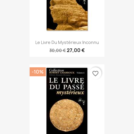
Le Livre Du Mystérieux Inconnu
27,00 €
30,00 €
-10%
favorite_border