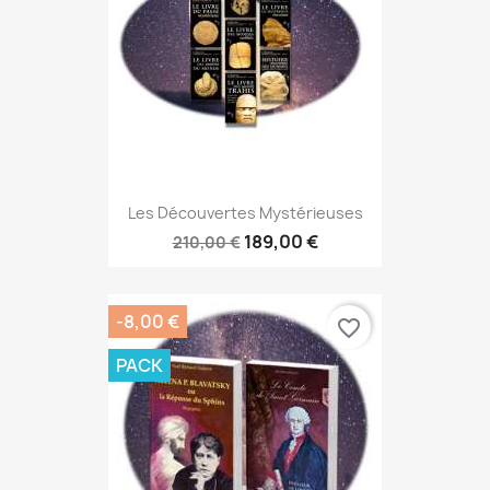
Les Découvertes Mystérieuses
189,00 €
210,00 €
-8,00 €
favorite_border
PACK