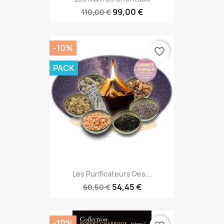
99,00 €
110,00 €
-10%
favorite_border
PACK
Les Purificateurs Des...
54,45 €
60,50 €
-10%