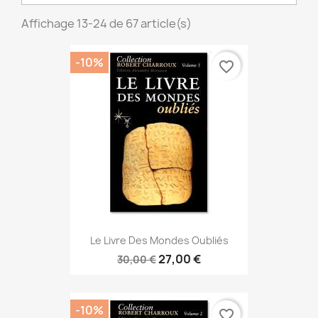
Affichage 13-24 de 67 article(s)
-10%
favorite_border
Le Livre Des Mondes Oubliés
27,00 €
30,00 €
-10%
favorite_border