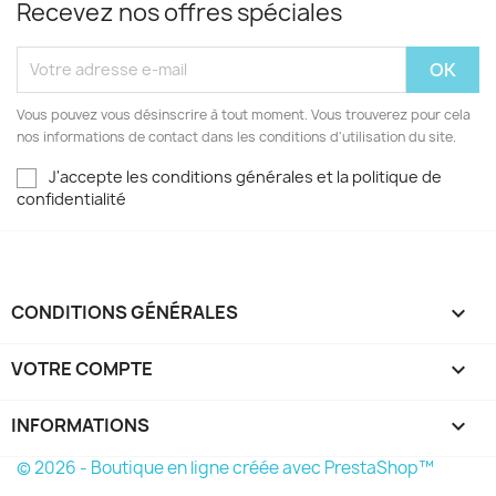
Recevez nos offres spéciales
Vous pouvez vous désinscrire à tout moment. Vous trouverez pour cela
nos informations de contact dans les conditions d'utilisation du site.
J'accepte les conditions générales et la politique de
confidentialité
CONDITIONS GÉNÉRALES

VOTRE COMPTE

INFORMATIONS
keyboard_arrow_down
© 2026 - Boutique en ligne créée avec PrestaShop™