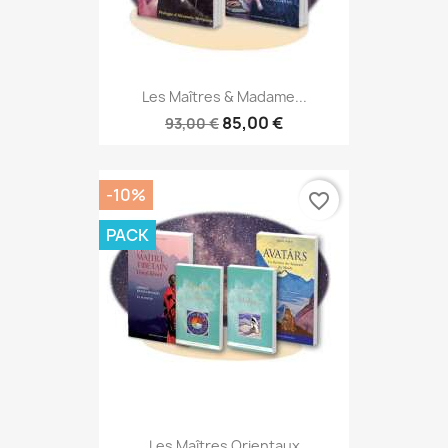
Les Maîtres & Madame...
85,00 €
93,00 €
-10%
favorite_border
PACK
Les Maîtres Orientaux